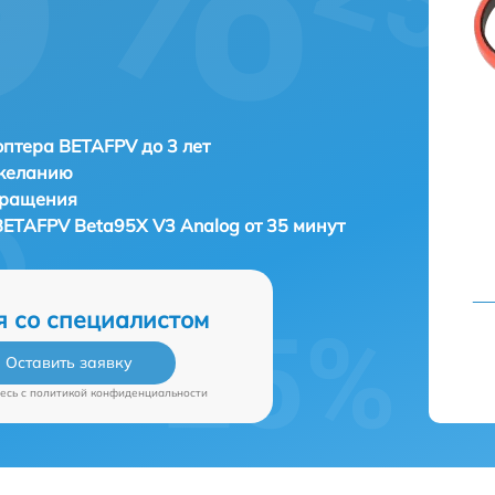
птера BETAFPV до 3 лет
 желанию
бращения
BETAFPV Beta95X V3 Analog от 35 минут
я со специалистом
Оставить заявку
есь c
политикой конфиденциальности